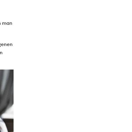
nn man
igenen
on