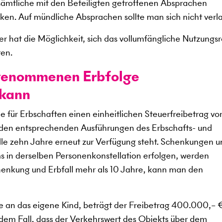
, sämtliche mit den Beteiligten getroffenen Absprachen
ken. Auf mündliche Absprachen sollte man sich nicht verl
r hat die Möglichkeit, sich das vollumfängliche Nutzungs
ten.
genommenen Erbfolge
 kann
 für Erbschaften einen einheitlichen Steuerfreibetrag vor
 den entsprechenden Ausführungen des Erbschafts- und
lle zehn Jahre erneut zur Verfügung steht. Schenkungen u
ms in derselben Personenkonstellation erfolgen, werden
nkung und Erbfall mehr als 10 Jahre, kann man den
e an das eigene Kind, beträgt der Freibetrag 400.000,– €
 dem Fall, dass der Verkehrswert des Objekts über dem