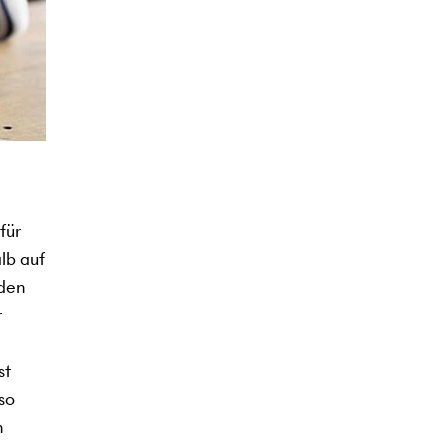
für
lb auf
 den
r
st
so
n