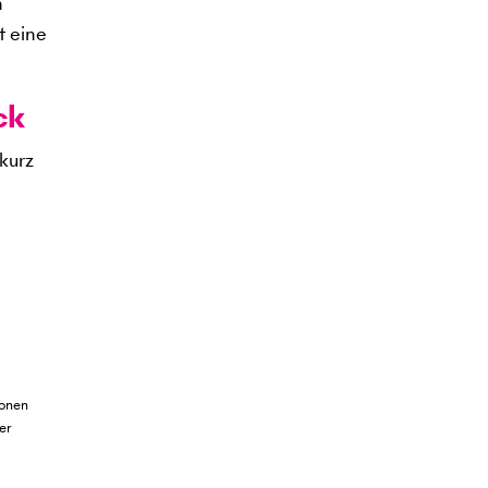
n
t eine
ck
kurz
ionen
er