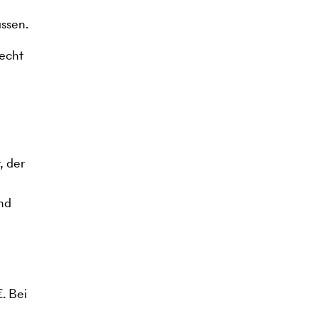
assen.
recht
, der
nd
. Bei