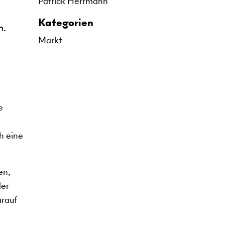
Patrick Herrmann
Kategorien
n.
Markt
e
h eine
en,
der
arauf