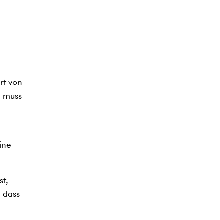
rt von
l muss
n
ine
st,
 dass