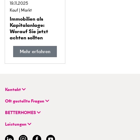
19.11.2025
Kauf
Markt
Immobilien als
Kapital­anlage:
Worauf Sie jetzt
achten sollten
Mehr erfahren
Kontakt
BETTERHOMES Deutschland GmbH
Oft gestellte Fragen
Hauptsitz
FAQ | Immobilie verkaufen/vermieten
Flughafenstraße 59
BETTERHOMES
FAQ | Immobilienmakler/-in werden
DE-70629 Stuttgart
Unternehmen
FAQ | Einstieg für Profimakler/-innen
Leistungen
Hybrides Maklermodell
+49 711 959 699 22
Immobilie suchen
BETTERHOMES-Erfahrungen
info@betterhomes.de
Immobilie verkaufen/vermieten