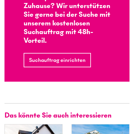
Zuhause? Wir unterstützen
Sie gerne bei der Suche mit
unserem kostenlosen
Suchauftrag mit 48h-
Vorteil.
Suchauftrag einrichten
Das könnte Sie auch interessieren