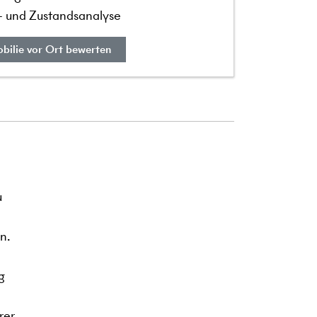
t- und Zustandsanalyse
bilie vor Ort bewerten
u
n.
g
rer