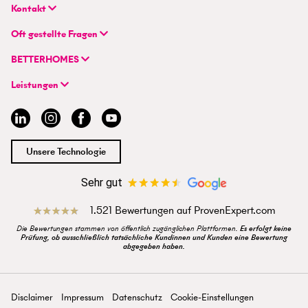
Kontakt
BETTERHOMES Deutschland GmbH
Oft gestellte Fragen
Hauptsitz
FAQ | Immobilie verkaufen/vermieten
Flughafenstraße 59
BETTERHOMES
FAQ | Immobilienmakler/-in werden
DE-70629 Stuttgart
Unternehmen
FAQ | Einstieg für Profimakler/-innen
Leistungen
Hybrides Maklermodell
+49 711 959 699 22
Immobilie suchen
BETTERHOMES-Erfahrungen
info@betterhomes.de
Immobilie verkaufen/vermieten
Management
Immobilien-Ratgeber
Jobs
Immobilienmakler/-in werden
Standort
Unsere Technologie
Presse
Sehr gut
1.521 Bewertungen auf ProvenExpert.com
Die Bewertungen stammen von öffentlich zugänglichen Plattformen.
Es erfolgt keine
Prüfung, ob ausschließlich tatsächliche Kundinnen und Kunden eine Bewertung
abgegeben haben.
Disclaimer
Impressum
Datenschutz
Cookie-Einstellungen