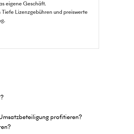
das eigene Geschäft.
n
Tiefe Lizenzgebühren und preiswerte
ng.
l?
Umsatzbeteiligung profitieren?
ren?