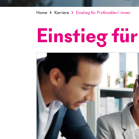
Home
Karriere
Einstieg für Profimakler/-innen
Einstieg fü