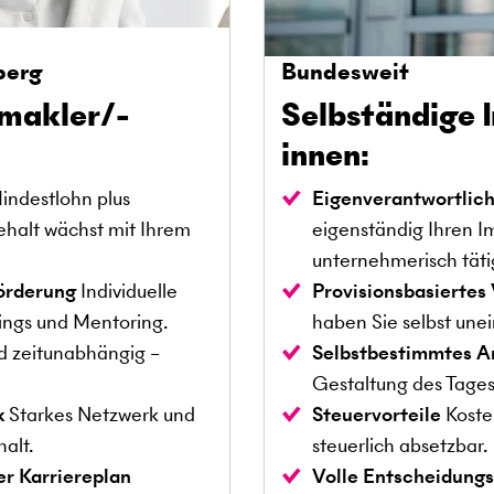
berg
Bundesweit
nmakler/-
Selbständige 
innen:
ndestlohn plus
Eigenverantwortlic
ehalt wächst mit Ihrem
eigenständig Ihren I
unternehmerisch täti
förderung
Individuelle
Provisionsbasierte
ings und Mentoring.
haben Sie selbst une
d zeitunabhängig –
Selbstbestimmtes A
Gestaltung des Tages
k
Starkes Netzwerk und
Steuervorteile
Koste
alt.
steuerlich absetzbar.
er Karriereplan
Volle Entscheidungs