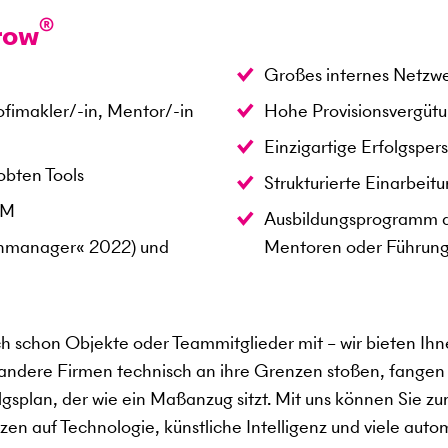
®
row
Großes internes Netzw
ofimakler/-in, Mentor/-in
Hohe Provisionsvergüt
Einzigartige Erfolgsper
obten Tools
Strukturierte Einarbeit
RM
Ausbildungsprogramm d
enmanager« 2022) und
Mentoren oder Führung
ch schon Objekte oder Teammitglieder mit – wir bieten Ihne
dere Firmen technisch an ihre Grenzen stoßen, fangen wir
splan, der wie ein Maßanzug sitzt. Mit uns können Sie zu
en auf Technologie, künstliche Intelligenz und viele autom