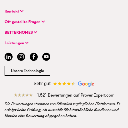
Kontakt
BETTERHOMES Deutschland GmbH
Oft gestellte Fragen
Hauptsitz
FAQ | Immobilie verkaufen/vermieten
Flughafenstraße 59
BETTERHOMES
FAQ | Immobilienmakler/-in werden
DE-70629 Stuttgart
Unternehmen
FAQ | Einstieg für Profimakler/-innen
Leistungen
Hybrides Maklermodell
+49 711 959 699 22
Immobilie suchen
BETTERHOMES-Erfahrungen
info@betterhomes.de
Immobilie verkaufen/vermieten
Management
Immobilien-Ratgeber
Jobs
Immobilienmakler/-in werden
Standort
Unsere Technologie
Presse
Sehr gut
1.521 Bewertungen auf ProvenExpert.com
Die Bewertungen stammen von öffentlich zugänglichen Plattformen.
Es
erfolgt keine Prüfung, ob ausschließlich tatsächliche Kundinnen und
Kunden eine Bewertung abgegeben haben.