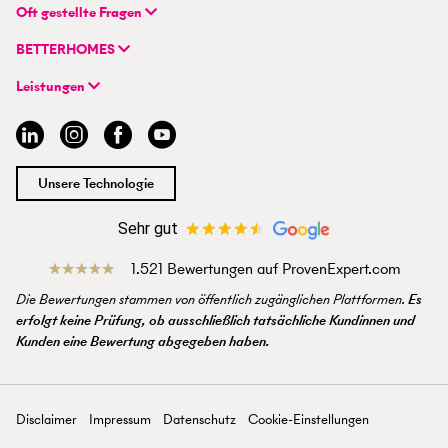
BETTERHOMES Deutschland GmbH
Oft gestellte Fragen
Hauptsitz
FAQ | Immobilie verkaufen/vermieten
Flughafenstraße 59
BETTERHOMES
FAQ | Immobilienmakler/-in werden
DE-70629 Stuttgart
Unternehmen
FAQ | Einstieg für Profimakler/-innen
Leistungen
Hybrides Maklermodell
+49 711 959 699 22
Immobilie suchen
BETTERHOMES-Erfahrungen
info@betterhomes.de
Immobilie verkaufen/vermieten
Management
Immobilien-Ratgeber
Jobs
Immobilienmakler/-in werden
Standort
Unsere Technologie
Presse
Sehr gut
1.521 Bewertungen auf ProvenExpert.com
Die Bewertungen stammen von öffentlich zugänglichen Plattformen.
Es
erfolgt keine Prüfung, ob ausschließlich tatsächliche Kundinnen und
Kunden eine Bewertung abgegeben haben.
Disclaimer
Impressum
Datenschutz
Cookie-Einstellungen