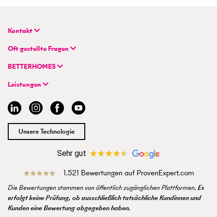
Kontakt
BETTERHOMES Deutschland GmbH
Oft gestellte Fragen
Hauptsitz
FAQ | Immobilie verkaufen/vermieten
Flughafenstraße 59
BETTERHOMES
FAQ | Immobilienmakler/-in werden
DE-70629 Stuttgart
Unternehmen
FAQ | Einstieg für Profimakler/-innen
Leistungen
Hybrides Maklermodell
+49 711 959 699 22
Immobilie suchen
BETTERHOMES-Erfahrungen
info@betterhomes.de
Immobilie verkaufen/vermieten
Management
Immobilien-Ratgeber
Jobs
Immobilienmakler/-in werden
Standort
Unsere Technologie
Presse
Sehr gut
1.521 Bewertungen auf ProvenExpert.com
Die Bewertungen stammen von öffentlich zugänglichen Plattformen.
Es
erfolgt keine Prüfung, ob ausschließlich tatsächliche Kundinnen und
Kunden eine Bewertung abgegeben haben.