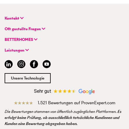
Kontakt
BETTERHOMES Deutschland GmbH
Oft gestellte Fragen
Hauptsitz
FAQ | Immobilie verkaufen/vermieten
Flughafenstraße 59
BETTERHOMES
FAQ | Immobilienmakler/-in werden
DE-70629 Stuttgart
Unternehmen
FAQ | Einstieg für Profimakler/-innen
Leistungen
Hybrides Maklermodell
+49 711 959 699 22
Immobilie suchen
BETTERHOMES-Erfahrungen
info@betterhomes.de
Immobilie verkaufen/vermieten
Management
Immobilien-Ratgeber
Jobs
Immobilienmakler/-in werden
Standort
Unsere Technologie
Presse
Sehr gut
1.521 Bewertungen auf ProvenExpert.com
Die Bewertungen stammen von öffentlich zugänglichen Plattformen.
Es
erfolgt keine Prüfung, ob ausschließlich tatsächliche Kundinnen und
Kunden eine Bewertung abgegeben haben.