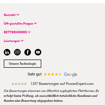
Kontakt
BETTERHOMES Deutschland GmbH
Oft gestellte Fragen
Hauptsitz
FAQ | Immobilie verkaufen/vermieten
Flughafenstraße 59
BETTERHOMES
FAQ | Immobilienmakler/-in werden
DE-70629 Stuttgart
Unternehmen
FAQ | Einstieg für Profimakler/-innen
Leistungen
Hybrides Maklermodell
+49 711 959 699 22
Immobilie suchen
BETTERHOMES-Erfahrungen
info@betterhomes.de
Immobilie verkaufen/vermieten
Management
Immobilien-Ratgeber
Jobs
Immobilienmakler/-in werden
Standort
Unsere Technologie
Presse
Sehr gut
1.517 Bewertungen auf ProvenExpert.com
Die Bewertungen stammen von öffentlich zugänglichen Plattformen.
Es
erfolgt keine Prüfung, ob ausschließlich tatsächliche Kundinnen und
Kunden eine Bewertung abgegeben haben.