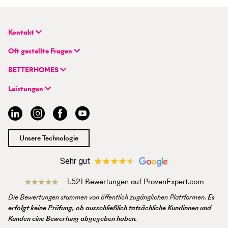
Kontakt
BETTERHOMES Deutschland GmbH
Oft gestellte Fragen
Hauptsitz
FAQ | Immobilie verkaufen/vermieten
Flughafenstraße 59
BETTERHOMES
FAQ | Immobilienmakler/-in werden
DE-70629 Stuttgart
Unternehmen
FAQ | Einstieg für Profimakler/-innen
Leistungen
Hybrides Maklermodell
+49 711 959 699 22
Immobilie suchen
BETTERHOMES-Erfahrungen
info@betterhomes.de
Immobilie verkaufen/vermieten
Management
Immobilien-Ratgeber
Jobs
Immobilienmakler/-in werden
Standort
Unsere Technologie
Presse
Sehr gut
1.521 Bewertungen auf ProvenExpert.com
Die Bewertungen stammen von öffentlich zugänglichen Plattformen.
Es
erfolgt keine Prüfung, ob ausschließlich tatsächliche Kundinnen und
Kunden eine Bewertung abgegeben haben.