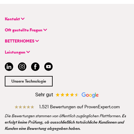
Kontakt
BETTERHOMES Deutschland GmbH
Oft gestellte Fragen
Hauptsitz
FAQ | Immobilie verkaufen/vermieten
Flughafenstraße 59
BETTERHOMES
FAQ | Immobilienmakler/-in werden
DE-70629 Stuttgart
Unternehmen
FAQ | Einstieg für Profimakler/-innen
Leistungen
Hybrides Maklermodell
+49 711 959 699 22
Immobilie suchen
BETTERHOMES-Erfahrungen
info@betterhomes.de
Immobilie verkaufen/vermieten
Management
Immobilien-Ratgeber
Jobs
Immobilienmakler/-in werden
Standort
Unsere Technologie
Presse
Sehr gut
1.521 Bewertungen auf ProvenExpert.com
Die Bewertungen stammen von öffentlich zugänglichen Plattformen.
Es
erfolgt keine Prüfung, ob ausschließlich tatsächliche Kundinnen und
Kunden eine Bewertung abgegeben haben.