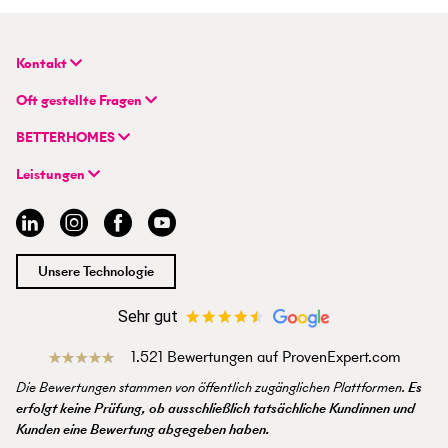
Kontakt
BETTERHOMES Deutschland GmbH
Oft gestellte Fragen
Hauptsitz
FAQ | Immobilie verkaufen/vermieten
Flughafenstraße 59
BETTERHOMES
FAQ | Immobilienmakler/-in werden
DE-70629 Stuttgart
Unternehmen
FAQ | Einstieg für Profimakler/-innen
Leistungen
Hybrides Maklermodell
+49 711 959 699 22
Immobilie suchen
BETTERHOMES-Erfahrungen
info@betterhomes.de
Immobilie verkaufen/vermieten
Management
Immobilien-Ratgeber
Jobs
Immobilienmakler/-in werden
Standort
Unsere Technologie
Presse
Sehr gut
1.521 Bewertungen auf ProvenExpert.com
Die Bewertungen stammen von öffentlich zugänglichen Plattformen.
Es
erfolgt keine Prüfung, ob ausschließlich tatsächliche Kundinnen und
Kunden eine Bewertung abgegeben haben.