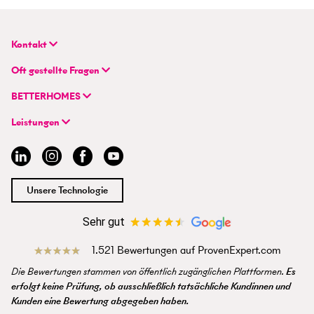
Kontakt
BETTERHOMES Deutschland GmbH
Oft gestellte Fragen
Hauptsitz
FAQ | Immobilie verkaufen/vermieten
Flughafenstraße 59
BETTERHOMES
FAQ | Immobilienmakler/-in werden
DE-70629 Stuttgart
Unternehmen
FAQ | Einstieg für Profimakler/-innen
Leistungen
Hybrides Maklermodell
+49 711 959 699 22
Immobilie suchen
BETTERHOMES-Erfahrungen
info@betterhomes.de
Immobilie verkaufen/vermieten
Management
Immobilien-Ratgeber
Jobs
Immobilienmakler/-in werden
Standort
Unsere Technologie
Presse
Sehr gut
1.521 Bewertungen auf ProvenExpert.com
Die Bewertungen stammen von öffentlich zugänglichen Plattformen.
Es
erfolgt keine Prüfung, ob ausschließlich tatsächliche Kundinnen und
Kunden eine Bewertung abgegeben haben.