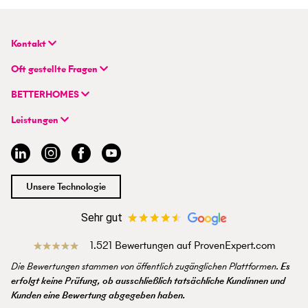
Kontakt
BETTERHOMES Deutschland GmbH
Oft gestellte Fragen
Hauptsitz
FAQ | Immobilie verkaufen/vermieten
Flughafenstraße 59
BETTERHOMES
FAQ | Immobilienmakler/-in werden
DE-70629 Stuttgart
Unternehmen
FAQ | Einstieg für Profimakler/-innen
Leistungen
Hybrides Maklermodell
+49 711 959 699 22
Immobilie suchen
BETTERHOMES-Erfahrungen
info@betterhomes.de
Immobilie verkaufen/vermieten
Management
Immobilien-Ratgeber
Jobs
Immobilienmakler/-in werden
Standort
Unsere Technologie
Presse
Sehr gut
1.521 Bewertungen auf ProvenExpert.com
Die Bewertungen stammen von öffentlich zugänglichen Plattformen.
Es
erfolgt keine Prüfung, ob ausschließlich tatsächliche Kundinnen und
Kunden eine Bewertung abgegeben haben.