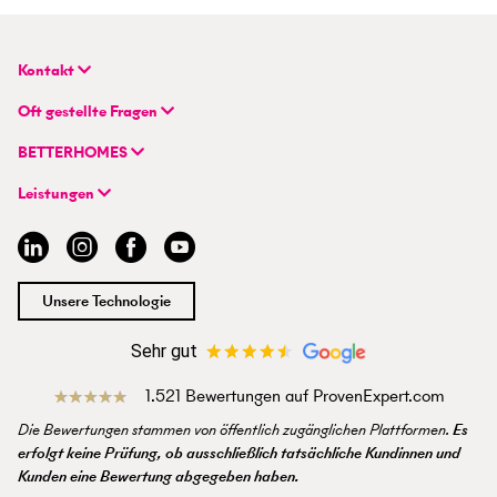
Kontakt
BETTERHOMES Deutschland GmbH
Oft gestellte Fragen
Hauptsitz
FAQ | Immobilie verkaufen/vermieten
Flughafenstraße 59
BETTERHOMES
FAQ | Immobilienmakler/-in werden
DE-70629 Stuttgart
Unternehmen
FAQ | Einstieg für Profimakler/-innen
Leistungen
Hybrides Maklermodell
+49 711 959 699 22
Immobilie suchen
BETTERHOMES-Erfahrungen
info@betterhomes.de
Immobilie verkaufen/vermieten
Management
Immobilien-Ratgeber
Jobs
Immobilienmakler/-in werden
Standort
Unsere Technologie
Presse
Sehr gut
1.521 Bewertungen auf ProvenExpert.com
Die Bewertungen stammen von öffentlich zugänglichen Plattformen.
Es
erfolgt keine Prüfung, ob ausschließlich tatsächliche Kundinnen und
Kunden eine Bewertung abgegeben haben.