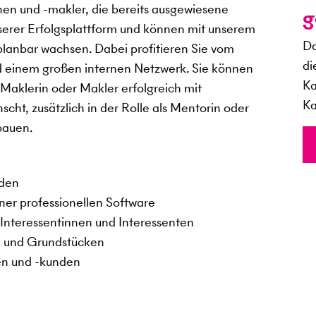
nen und -makler, die bereits ausgewiesene
g
serer Erfolgsplattform und können mit unserem
Da
planbar wachsen. Dabei profitieren Sie vom
di
d einem großen internen Netzwerk. Sie können
Ka
 Maklerin oder Makler erfolgreich mit
Ka
, zusätzlich in der Rolle als Mentorin oder
bauen.
nden
iner professionellen Software
Interessentinnen und Interessenten
n und Grundstücken
en und -kunden