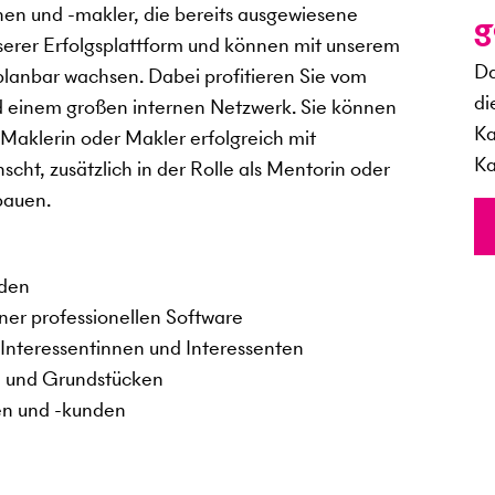
nen und -makler, die bereits ausgewiesene
g
serer Erfolgsplattform und können mit unserem
Da
planbar wachsen. Dabei profitieren Sie vom
di
d einem großen internen Netzwerk. Sie können
Ka
 Maklerin oder Makler erfolgreich mit
Ka
, zusätzlich in der Rolle als Mentorin oder
bauen.
nden
iner professionellen Software
Interessentinnen und Interessenten
n und Grundstücken
en und -kunden