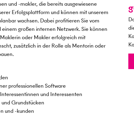
nen und -makler, die bereits ausgewiesene
g
serer Erfolgsplattform und können mit unserem
Da
planbar wachsen. Dabei profitieren Sie vom
di
d einem großen internen Netzwerk. Sie können
Ka
 Maklerin oder Makler erfolgreich mit
Ka
, zusätzlich in der Rolle als Mentorin oder
bauen.
nden
iner professionellen Software
Interessentinnen und Interessenten
n und Grundstücken
en und -kunden