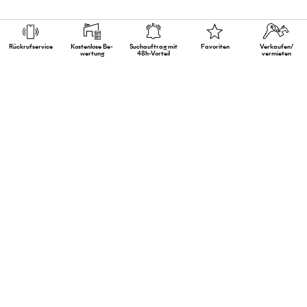
Rückruf­service
Kostenlose Be­
Suchauftrag mit
Favoriten
Verkaufen/
wertung
48h-Vorteil
vermieten