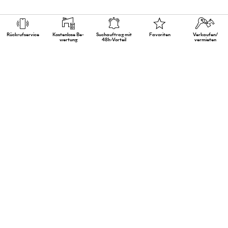
Rückruf­service
Kostenlose Be­
Suchauftrag mit
Favoriten
Verkaufen/
wertung
48h-Vorteil
vermieten