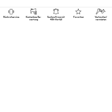
Rückruf­service
Kostenlose Be­
Suchauftrag mit
Favoriten
Verkaufen/
wertung
48h-Vorteil
vermieten