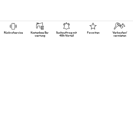
Rückruf­service
Kostenlose Be­
Suchauftrag mit
Favoriten
Verkaufen/
wertung
48h-Vorteil
vermieten