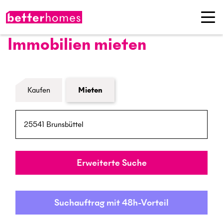
Immobilien mieten
Formular Immobiliensuche
Kaufen
Mieten
PLZ / Ort
Umkreis
Erweiterte Suche
Suchauftrag mit 48h-Vorteil