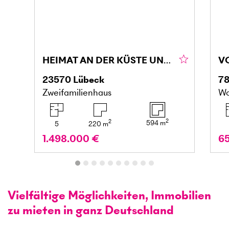
HEIMAT AN DER KÜSTE UNBEZAHLBARES LEBENSGEFÜHL
23570
Lübeck
7
Zweifamilienhaus
Wo
2
2
594
m
5
220
m
1.498.000 €
6
Vielfältige Möglichkeiten, Immobilien
zu mieten in ganz Deutschland