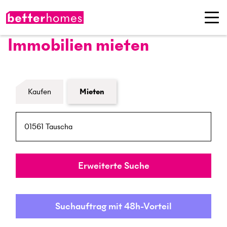
Immobilien mieten
Formular Immobiliensuche
Kaufen
Mieten
PLZ / Ort
Umkreis
Erweiterte Suche
Suchauftrag mit 48h-Vorteil