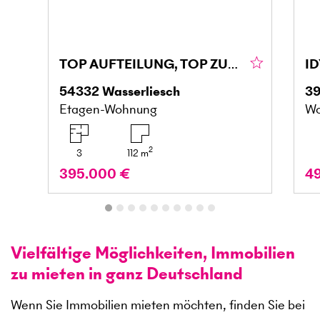
TOP AUFTEILUNG, TOP ZUSTAND, FAMIELIENFREUNDLICH
54332
Wasserliesch
3
Etagen-Wohnung
Wo
2
3
112
m
395.000 €
4
Vielfältige Möglichkeiten, Immobilien
zu mieten in ganz Deutschland
Wenn Sie Immobilien mieten möchten, finden Sie bei