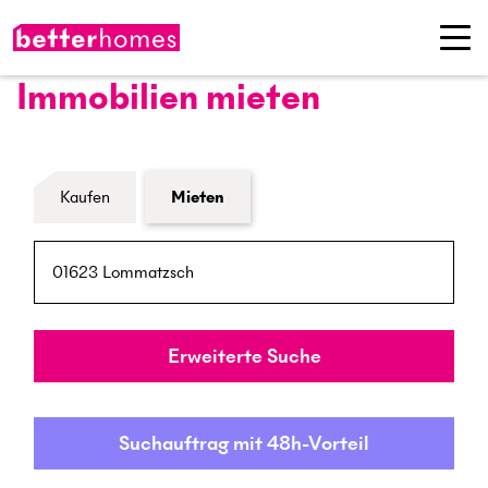
Immobilien mieten
Formular Immobiliensuche
Kaufen
Mieten
PLZ / Ort
Umkreis
Erweiterte Suche
Suchauftrag mit 48h-Vorteil