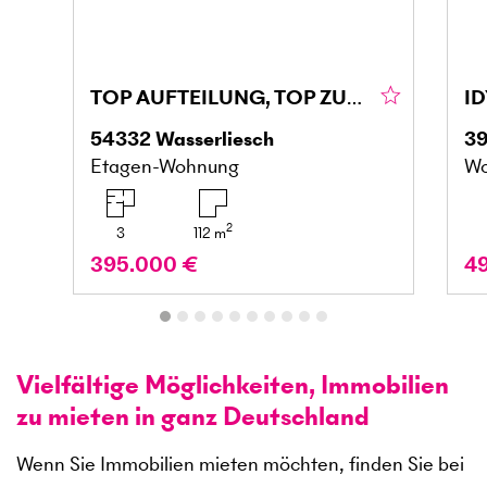
TOP AUFTEILUNG, TOP ZUSTAND, FAMIELIENFREUNDLICH
54332
Wasserliesch
3
Etagen-Wohnung
Wo
2
3
112
m
395.000 €
4
Vielfältige Möglichkeiten, Immobilien
zu mieten in ganz Deutschland
Wenn Sie Immobilien mieten möchten, finden Sie bei