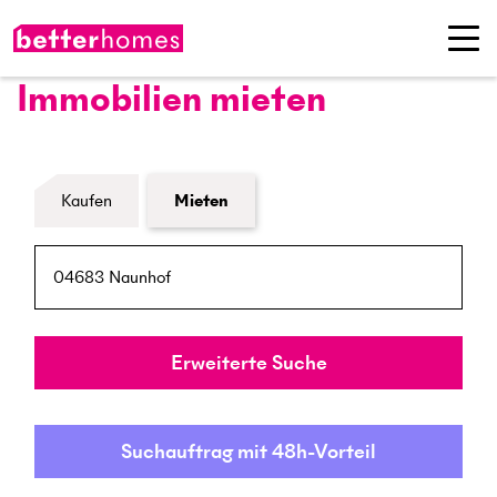
Immobilien mieten
Formular Immobiliensuche
Kaufen
Mieten
PLZ / Ort
Umkreis
Erweiterte Suche
Suchauftrag mit 48h-Vorteil