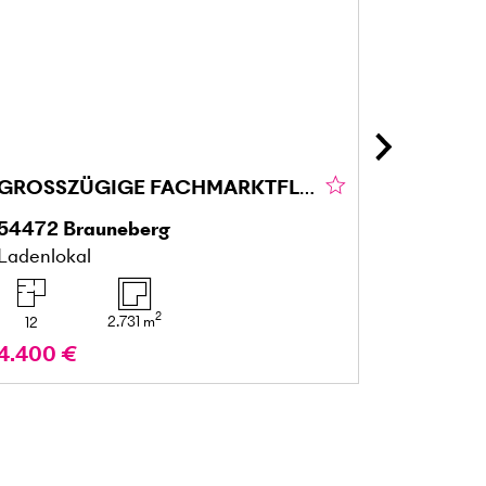
GROSSZÜGIGE FACHMARKTFLÄCHE IN BRAUNEBERG
54472
Brauneberg
25436
Ladenlokal
Mehrfami
2
2.731
m
12
7
4.400 €
599.00