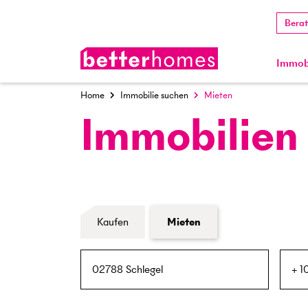
Bera
Immobi
Home
Immobilie suchen
Mieten
Immobilien
Formular Immobiliensuche
Kaufen
Mieten
PLZ / Ort
Umkreis