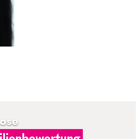
lose
lienbewertung