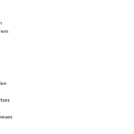
n
erem
den
tzes
 neues