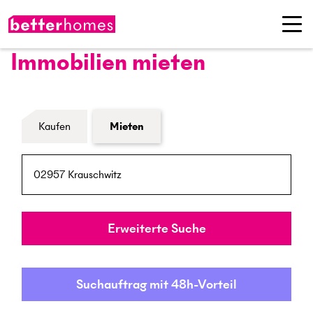
Immobilien mieten
Formular Immobiliensuche
Kaufen
Mieten
PLZ / Ort
Umkreis
Erweiterte Suche
Suchauftrag mit 48h-Vorteil