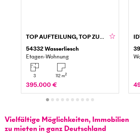
TOP AUFTEILUNG, TOP ZUSTAND, FAMIELIENFREUNDLICH
54332
Wasserliesch
3
Etagen-Wohnung
Wo
2
3
112
m
395.000 €
4
Vielfältige Möglichkeiten, Immobilien
zu mieten in ganz Deutschland