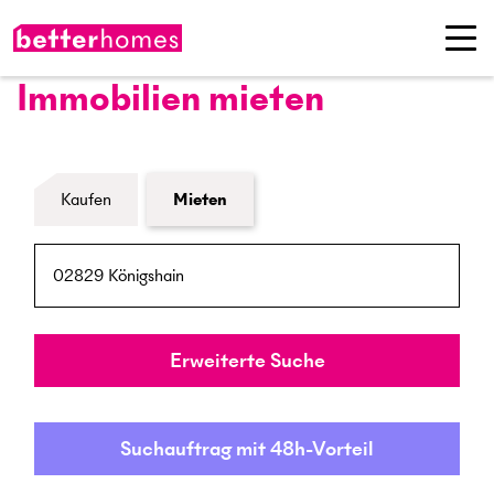
Immobilien mieten
Formular Immobiliensuche
Kaufen
Mieten
PLZ / Ort
Umkreis
Erweiterte Suche
Suchauftrag mit 48h-Vorteil