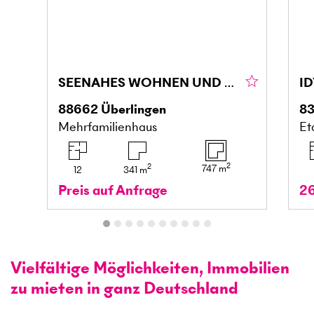
SEENAHES WOHNEN UND ARBEITEN
88662
Überlingen
8
Mehrfamilienhaus
Et
2
2
747
m
12
341
m
Preis auf Anfrage
2
Vielfältige Möglichkeiten, Immobilien
zu mieten in ganz Deutschland