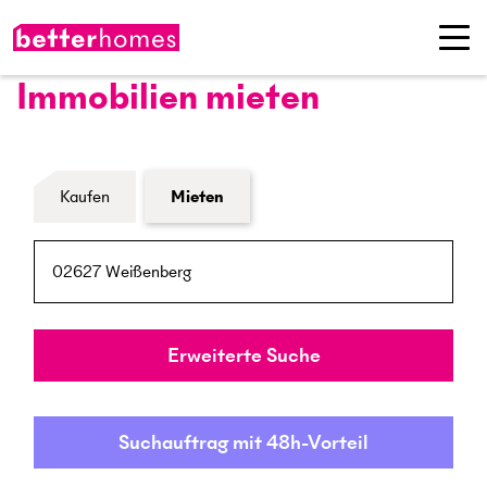
Immobilien mieten
Formular Immobiliensuche
Kaufen
Mieten
PLZ / Ort
Umkreis
Erweiterte Suche
Suchauftrag mit 48h-Vorteil