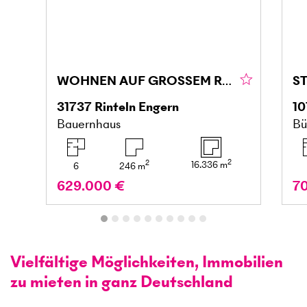
WOHNEN AUF GROSSEM RESTHOF IM WESERBERGLAND
31737
Rinteln Engern
10
Bauernhaus
Bü
2
2
16.336
m
6
246
m
629.000 €
7
Vielfältige Möglichkeiten, Immobilien
zu mieten in ganz Deutschland