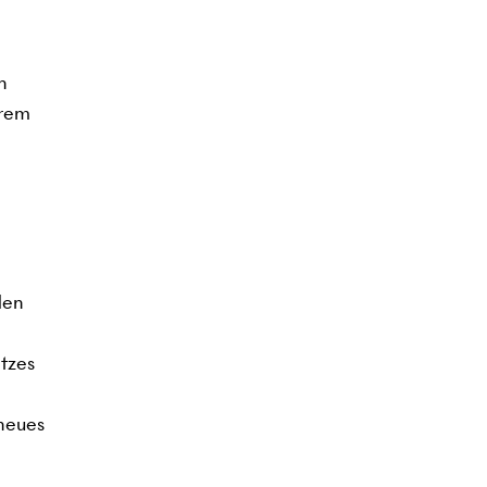
n
erem
den
tzes
 neues