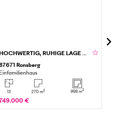
HOCHWERTIG, RUHIGE LAGE UND VIEL PLATZ
87671
Ronsberg
23730
N
Einfamilienhaus
Einfamil
2
2
998
m
13
270
m
8
749.000 €
990.00