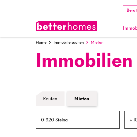
Bera
Immobi
Home
Immobilie suchen
Mieten
Immobilien
Formular Immobiliensuche
Kaufen
Mieten
PLZ / Ort
Umkreis