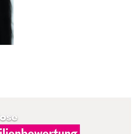
lose
lienbewertung