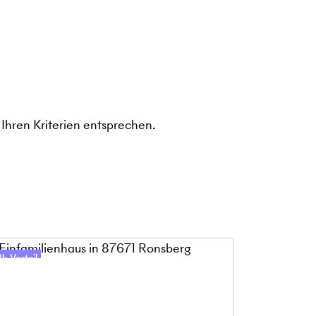
Ihren Kriterien entsprechen.
h-Vorteil
48h-Vorteil
Online-Besic