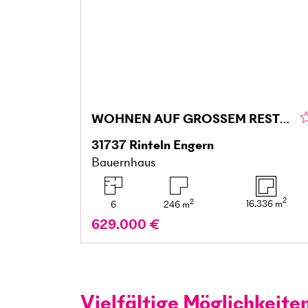
WOHNEN AUF GROSSEM RESTHOF IM WESERBERGLAND
31737
Rinteln Engern
Bauernhaus
2
2
16.336
m
6
246
m
629.000 €
Vielfältige Möglichkeite