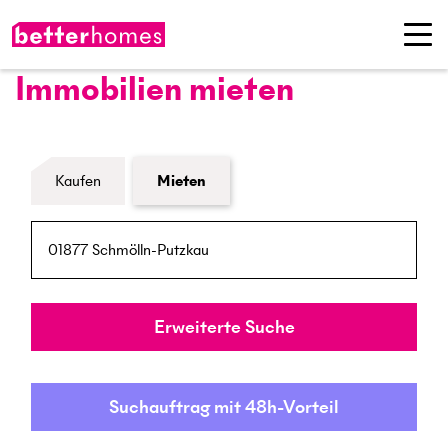
Immobilien mieten
Formular Immobiliensuche
Kaufen
Mieten
PLZ / Ort
Umkreis
Erweiterte Suche
Suchauftrag mit 48h-Vorteil