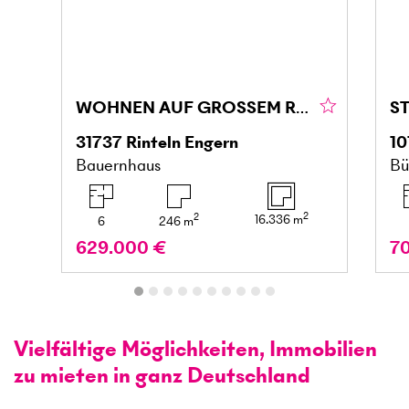
WOHNEN AUF GROSSEM RESTHOF IM WESERBERGLAND
31737
Rinteln Engern
10
Bauernhaus
Bü
2
2
16.336
m
6
246
m
629.000 €
7
Vielfältige Möglichkeiten, Immobilien
zu mieten in ganz Deutschland