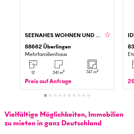
SEENAHES WOHNEN UND ARBEITEN
88662
Überlingen
8
Mehrfamilienhaus
Et
2
2
747
m
12
341
m
Preis auf Anfrage
2
Vielfältige Möglichkeiten, Immobilien
zu mieten in ganz Deutschland