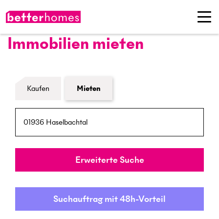
Immobilien mieten
Formular Immobiliensuche
Kaufen
Mieten
PLZ / Ort
Umkreis
Erweiterte Suche
Suchauftrag mit 48h-Vorteil