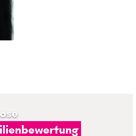
lose
lienbewertung