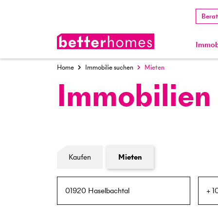
Bera
Immobi
Home
Immobilie suchen
Mieten
Immobilien
Formular Immobiliensuche
Kaufen
Mieten
PLZ / Ort
Umkreis