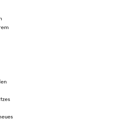
n
erem
den
tzes
 neues