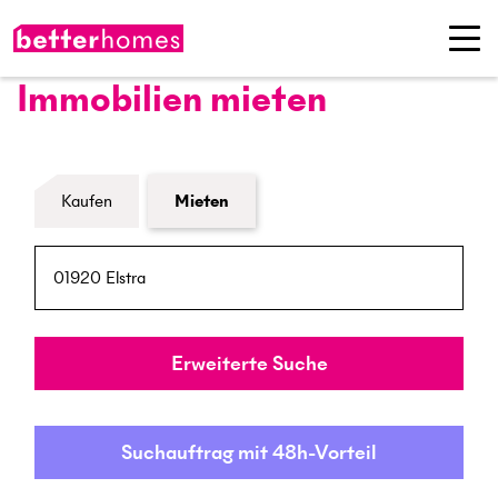
Immobilien mieten
Formular Immobiliensuche
Kaufen
Mieten
PLZ / Ort
Umkreis
Erweiterte Suche
Suchauftrag mit 48h-Vorteil