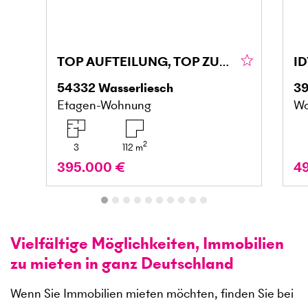
TOP AUFTEILUNG, TOP ZUSTAND, FAMIELIENFREUNDLICH
54332
Wasserliesch
3
Etagen-Wohnung
Wo
2
3
112
m
395.000 €
4
Vielfältige Möglichkeiten, Immobilien
zu mieten in ganz Deutschland
Wenn Sie Immobilien mieten möchten, finden Sie bei