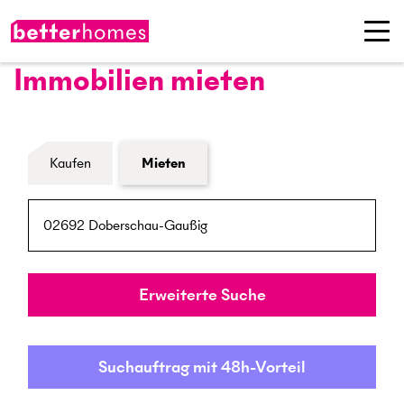
Immobilien mieten
Formular Immobiliensuche
Kaufen
Mieten
PLZ / Ort
Umkreis
Erweiterte Suche
Suchauftrag mit 48h-Vorteil