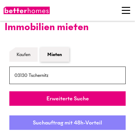
Immobilien mieten
Formular Immobiliensuche
Kaufen
Mieten
PLZ / Ort
Umkreis
Erweiterte Suche
Suchauftrag mit 48h-Vorteil