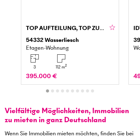
TOP AUFTEILUNG, TOP ZUSTAND, FAMIELIENFREUNDLICH
54332
Wasserliesch
3
Etagen-Wohnung
Wo
2
3
112
m
395.000 €
4
Vielfältige Möglichkeiten, Immobilien
zu mieten in ganz Deutschland
Wenn Sie Immobilien mieten möchten, finden Sie bei