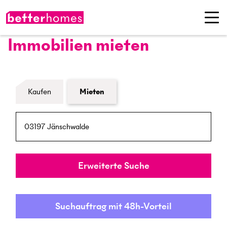
Immobilien mieten
Formular Immobiliensuche
Kaufen
Mieten
PLZ / Ort
Umkreis
Erweiterte Suche
Suchauftrag mit 48h-Vorteil