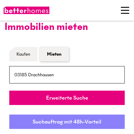
Immobilien mieten
Formular Immobiliensuche
Kaufen
Mieten
PLZ / Ort
Umkreis
Erweiterte Suche
Suchauftrag mit 48h-Vorteil