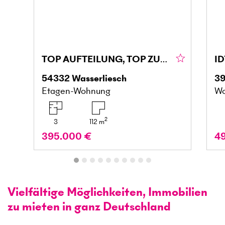
TOP AUFTEILUNG, TOP ZUSTAND, FAMIELIENFREUNDLICH
54332
Wasserliesch
3
Etagen-Wohnung
Wo
2
3
112
m
395.000 €
4
Vielfältige Möglichkeiten, Immobilien
zu mieten in ganz Deutschland