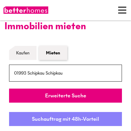
Immobilien mieten
Formular Immobiliensuche
Kaufen
Mieten
PLZ / Ort
Umkreis
Erweiterte Suche
Suchauftrag mit 48h-Vorteil