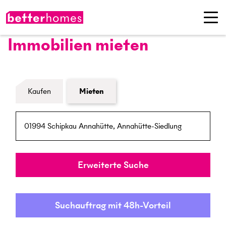
Immobilien mieten
Formular Immobiliensuche
Kaufen
Mieten
PLZ / Ort
Umkreis
Erweiterte Suche
Suchauftrag mit 48h-Vorteil