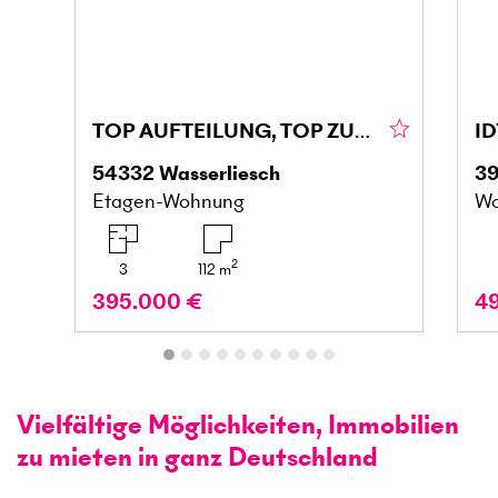
TOP AUFTEILUNG, TOP ZUSTAND, FAMIELIENFREUNDLICH
54332
Wasserliesch
3
Etagen-Wohnung
Wo
2
3
112
m
395.000 €
4
Vielfältige Möglichkeiten, Immobilien
zu mieten in ganz Deutschland