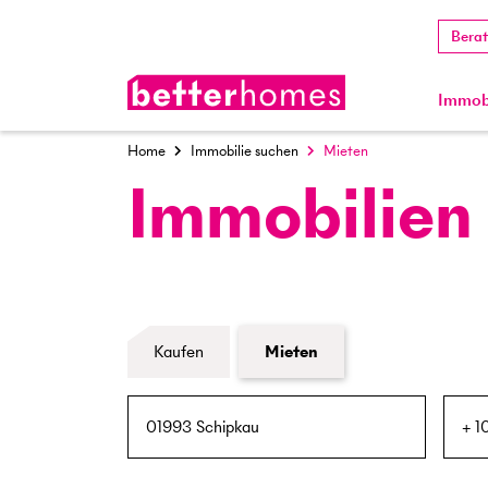
Bera
Immobi
Home
Immobilie suchen
Mieten
Immobilien
Formular Immobiliensuche
Kaufen
Mieten
PLZ / Ort
Umkreis