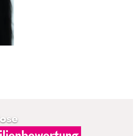
lose
lienbewertung