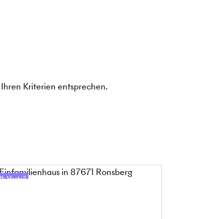
Ihren Kriterien entsprechen.
h-Vorteil
48h-Vorteil
Online-Besic