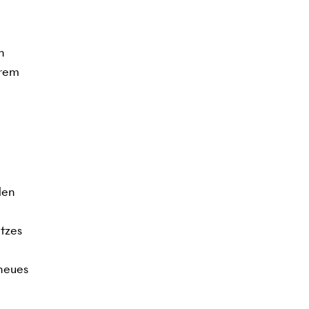
n
erem
den
tzes
 neues