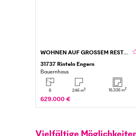
WOHNEN AUF GROSSEM RESTHOF IM WESERBERGLAND
31737
Rinteln Engern
Bauernhaus
2
2
16.336
m
6
246
m
629.000 €
Vielfältige Möglichkeite