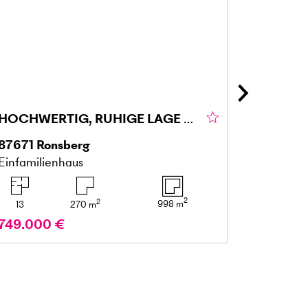
HOCHWERTIG, RUHIGE LAGE UND VIEL PLATZ
87671
Ronsberg
23730
N
Einfamilienhaus
Einfamil
2
2
998
m
13
270
m
8
749.000 €
990.00