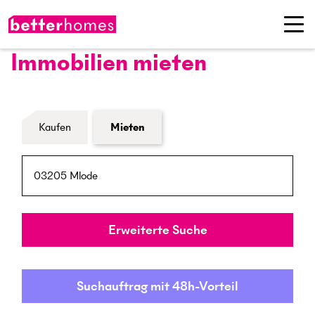
Immobilien mieten
Formular Immobiliensuche
Kaufen
Mieten
PLZ / Ort
Umkreis
Erweiterte Suche
Suchauftrag mit 48h-Vorteil