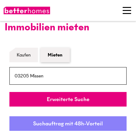
Immobilien mieten
Formular Immobiliensuche
Kaufen
Mieten
PLZ / Ort
Umkreis
Erweiterte Suche
Suchauftrag mit 48h-Vorteil