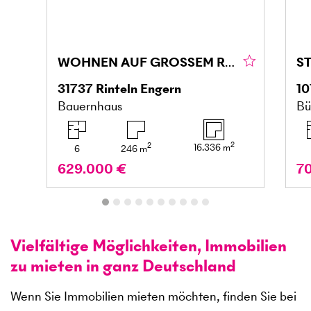
WOHNEN AUF GROSSEM RESTHOF IM WESERBERGLAND
31737
Rinteln Engern
10
Bauernhaus
Bü
2
2
16.336
m
6
246
m
629.000 €
7
Vielfältige Möglichkeiten, Immobilien
zu mieten in ganz Deutschland
Wenn Sie Immobilien mieten möchten, finden Sie bei