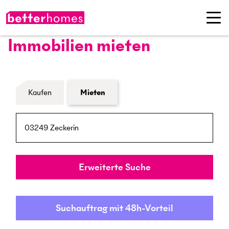
Immobilien mieten
Formular Immobiliensuche
Kaufen
Mieten
PLZ / Ort
Umkreis
Erweiterte Suche
Suchauftrag mit 48h-Vorteil