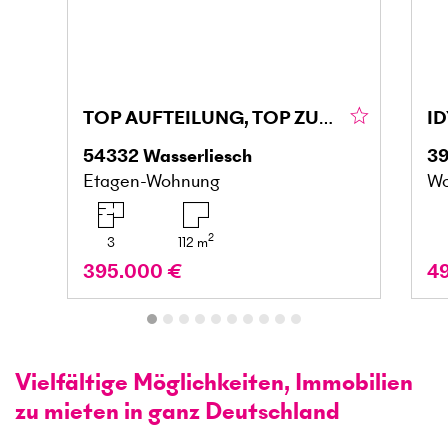
TOP AUFTEILUNG, TOP ZUSTAND, FAMIELIENFREUNDLICH
54332
Wasserliesch
3
Etagen-Wohnung
Wo
2
3
112
m
395.000 €
4
Vielfältige Möglichkeiten, Immobilien
zu mieten in ganz Deutschland