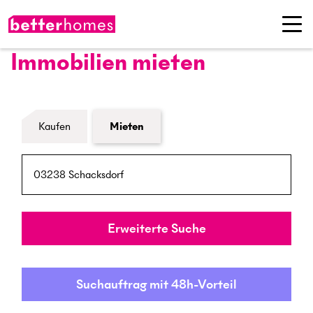
Immobilien mieten
Formular Immobiliensuche
Kaufen
Mieten
PLZ / Ort
Umkreis
Erweiterte Suche
Suchauftrag mit 48h-Vorteil