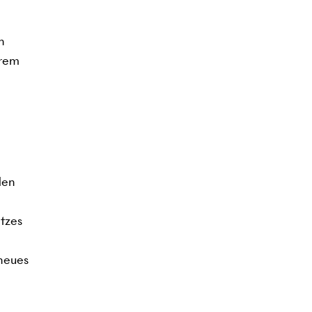
n
erem
den
tzes
 neues