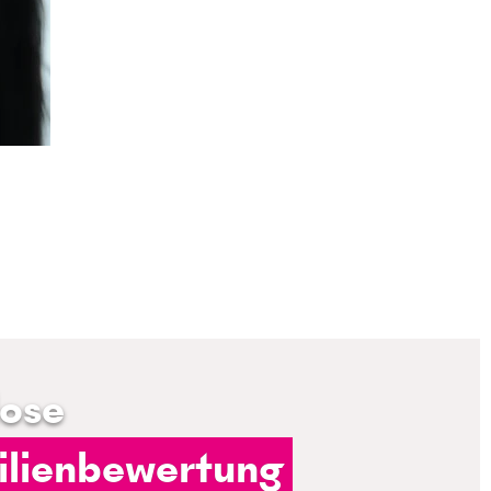
lose
lienbewertung