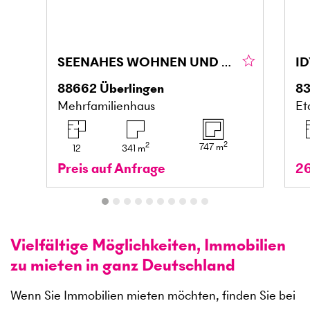
SEENAHES WOHNEN UND ARBEITEN
88662
Überlingen
8
Mehrfamilienhaus
Et
2
2
747
m
12
341
m
Preis auf Anfrage
2
Vielfältige Möglichkeiten, Immobilien
zu mieten in ganz Deutschland
Wenn Sie Immobilien mieten möchten, finden Sie bei