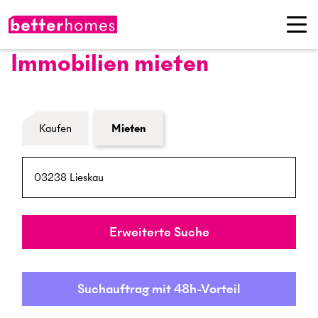
Immobilien mieten
Formular Immobiliensuche
Kaufen
Mieten
PLZ / Ort
Umkreis
Erweiterte Suche
Suchauftrag mit 48h-Vorteil