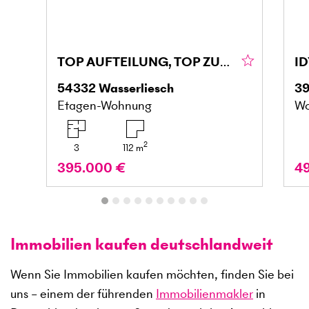
TOP AUFTEILUNG, TOP ZUSTAND, FAMIELIENFREUNDLICH
54332
Wasserliesch
3
Etagen-Wohnung
Wo
2
3
112
m
395.000 €
4
Immobilien kaufen deutschlandweit
Wenn Sie Immobilien kaufen möchten, finden Sie bei
uns – einem der führenden
Immobilienmakler
in