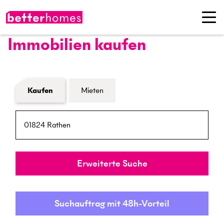
Immobilien kaufen
Formular Immobiliensuche
Kaufen
Mieten
PLZ / Ort
Umkreis
Erweiterte Suche
Suchauftrag mit 48h-Vorteil